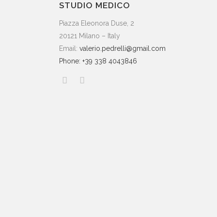
STUDIO MEDICO
Piazza Eleonora Duse, 2
20121 Milano – Italy
Email:
valerio.pedrelli@gmail.com
Phone: +39 338 4043846
FA
Piazza Eleonora Duse 2
Milano – Italy
Nuov
Email: valerio.pedrelli@gmail.com
dell
Phone: +39 338 4043846
4 Di
Serv
Tatu
23 S