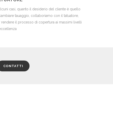
alcuni casi, quanto il desiderio del cliente è quello
cambiare tauaggio, collaboriamo con il tatuatore,
 rendere il processo di copertura ai massimi livelli
eccellenza
CONTATTI