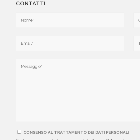
CONTATTI
Q
LINKS
i sviluppi per il ringiovanimento
Valerio Pedrelli
a pelle
Contatti
cembre 2019
Privacy Policy
izio dedicato alla Rimozione
Cookie Policy
aggi di Sky TG24
CONSENSO AL TRATTAMENTO DEI DATI PERSONALI
ettembre 2019